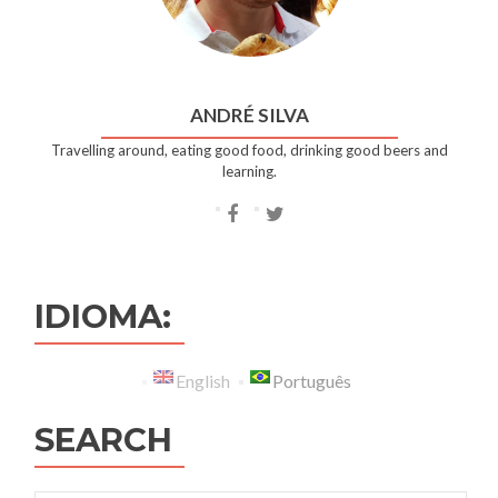
ANDRÉ SILVA
Travelling around, eating good food, drinking good beers and
learning.
Facebook
Twitter
account
account
of
of
IDIOMA:
André
André
Silva
Silva
English
Português
SEARCH